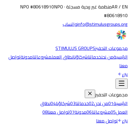
AR / EN
منظمة غير ربحية مسجلة · NPO #80618910
NPO
#80618910
info@stimulusgroups.org
واتساب
مجموعات التحفيز
STIMULUS GROUPS
الرئيسية
من نحن
خدماتنا
شركاؤنا
نطاق العمل
مشروعاتنا
مدونة
تواصل
معنا
تبرّع
مجموعات التحفيز
الرئيسية
01
من نحن
02
خدماتنا
03
شركاؤنا
04
نطاق
العمل
05
مشروعاتنا
06
مدونة
07
تواصل معنا
08
تواصل معنا
تبرّع