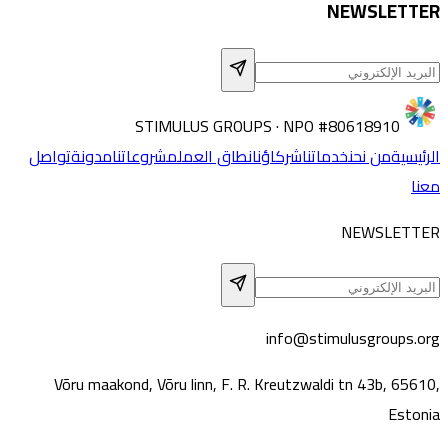
NEWSLETTER
STIMULUS GROUPS · NPO #80618910
الرئيسية
من نحن
خدماتنا
شركاؤنا
نطاق العمل
مشروعاتنا
مدونة
تواصل
معنا
NEWSLETTER
info@stimulusgroups.org
Võru maakond, Võru linn, F. R. Kreutzwaldi tn 43b, 65610,
Estonia