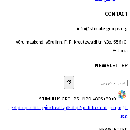
CONTACT
info@stimulusgroups.org
Võru maakond, Võru linn, F. R. Kreutzwaldi tn 43b, 65610,
Estonia
NEWSLETTER
STIMULUS GROUPS · NPO #80618910
الرئيسية
من نحن
خدماتنا
شركاؤنا
نطاق العمل
مشروعاتنا
مدونة
تواصل
معنا
NEWSLETTER