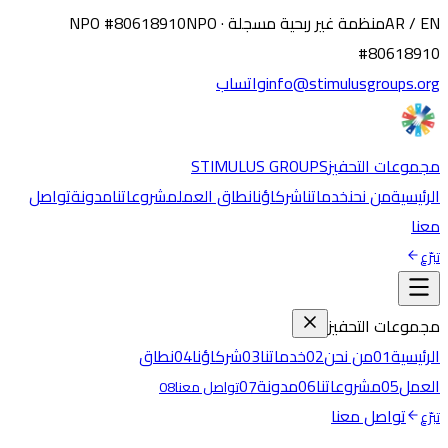
AR / EN
منظمة غير ربحية مسجلة · NPO #80618910
NPO
#80618910
info@stimulusgroups.org
واتساب
مجموعات التحفيز
STIMULUS GROUPS
الرئيسية
من نحن
خدماتنا
شركاؤنا
نطاق العمل
مشروعاتنا
مدونة
تواصل
معنا
تبرّع
مجموعات التحفيز
الرئيسية
01
من نحن
02
خدماتنا
03
شركاؤنا
04
نطاق
العمل
05
مشروعاتنا
06
مدونة
07
تواصل معنا
08
تواصل معنا
تبرّع